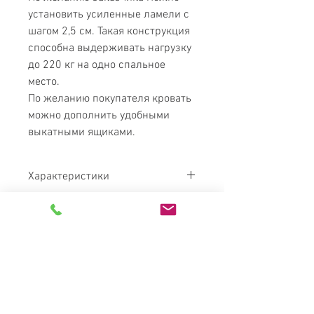
установить усиленные ламели с
шагом 2,5 см. Такая конструкция
способна выдерживать нагрузку
до 220 кг на одно спальное
место.
По желанию покупателя кровать
можно дополнить удобными
выкатными ящиками.
Характеристики
Порода дерева
Бук (щит)
Материал
Дерево/
Экокожа/ППУ
MATRESS
Покрытие
Мебельный лак
PARADISE
(Италия)