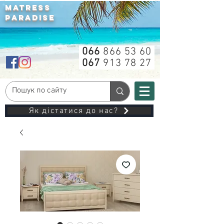
MATRESS
PARADISE
066
866 53 60
067
913 78 27
Як дістатися до нас?