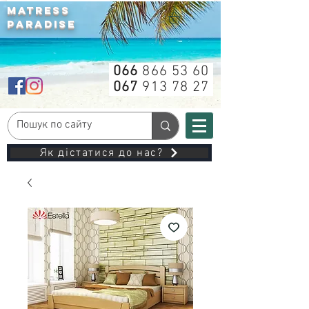
MATRESS
PARADISE
066
866 53 60
067
913 78 27
Як дістатися до нас?