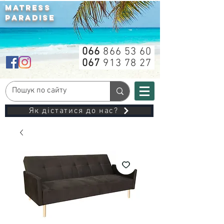
MATRESS
PARADISE
066
866 53 60
067
913 78 27
Як дістатися до нас?