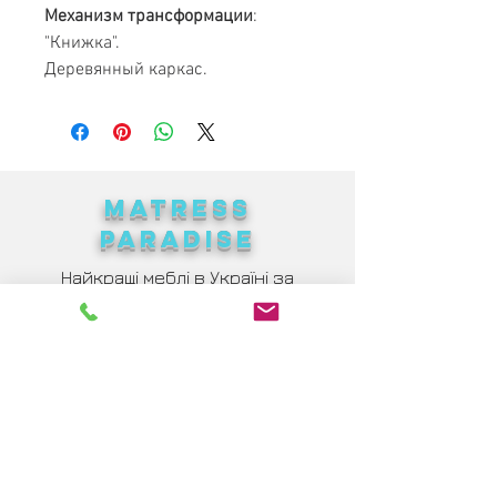
Механизм трансформации
:
"Книжка".
Деревянный каркас.
MATRESS
PARADISE
Найкращі меблі в Україні за
доступними цінами
Каталог
Ліжка
Дивани
Матраси
Інтер'єри
Кухні
Подушки
Крісла
Ковдри