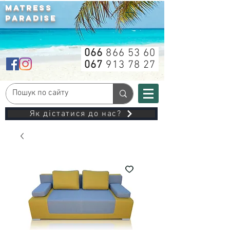
MATRESS
PARADISE
066
866 53 60
067
913 78 27
Як дістатися до нас?