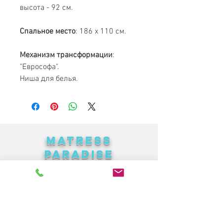
высота - 92 см.
Спальное место
: 186 х 110 см.
Механизм трансформации
:
"Еврософа".
Ниша для белья.
MATRESS
PARADISE
Найкращі меблі в Україні за
доступними цінами
Каталог