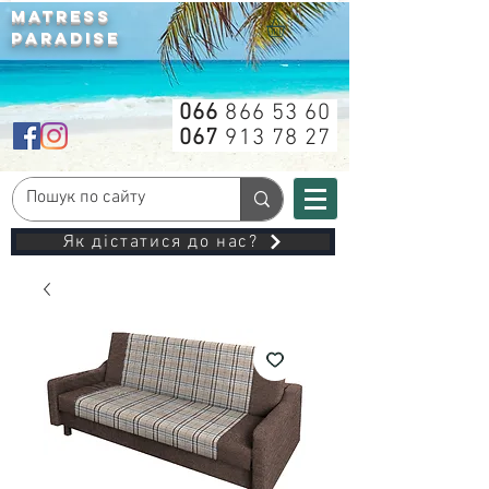
MATRESS
PARADISE
066
866 53 60
067
913 78 27
Як дістатися до нас?