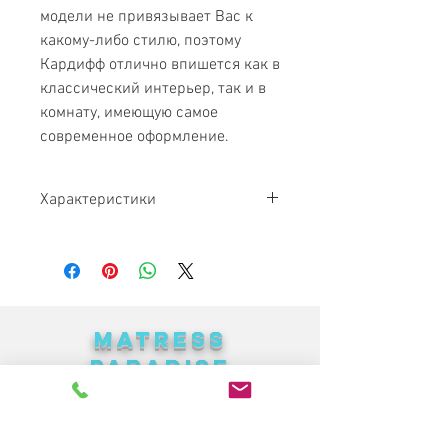
модели не привязывает Вас к
какому-либо стилю, поэтому
Кардифф отлично впишется как в
классический интерьер, так и в
комнату, имеющую самое
современное оформление.
Характеристики
Габариты:
2400Х800
Спальное
2000Х1500
место:
MATRESS
Исполнение:
Ткань, кожзам, кожа.
PARADISE
Механизм
Еврокнижка
Найкращі меблі в Україні за
трансформации:
доступними цінами