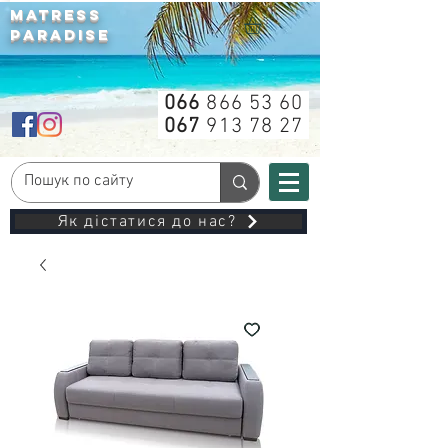
MATRESS
PARADISE
066
866 53 60
067
913 78 27
Як дістатися до нас?