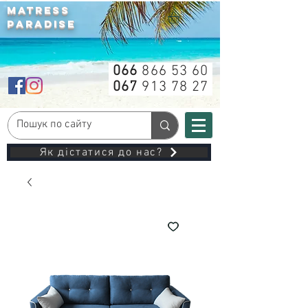
MATRESS
PARADISE
066
866 53 60
067
913 78 27
Як дістатися до нас?