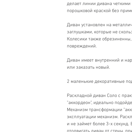
делает линии дивана четкими
порошковой краской без прим
Диван установлен на металли
заглушками, которые не сколь
Колесики также обрезиненны,
повреждений.
Диван имеет внутренний и на
или заказать новый.
2 маленькие декоративные по
Раскладной диван Соло с пра
"аккордеон", идеально подойд
Механизм трансформации "акк
эксплуатации механизм. Раскл
и не займет более 3-х секунд.
отодвигать диван от стены, п