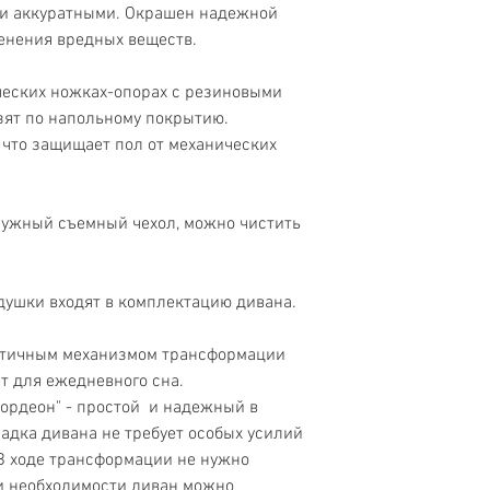
 и аккуратными. Окрашен надежной
Тип
енения вредных веществ.
ческих ножках-опорах с резиновыми
зят по напольному покрытию.
Механизм
 что защищает пол от механических
Мест для сидения
Бренд
ружный съемный чехол, можно чистить
Высота
душки входят в комплектацию дивана.
Высота посадки
Наполнение
ктичным механизмом трансформации
ет для ежедневного сна.
Каркас
ордеон" - простой и надежный в
адка дивана не требует особых усилий
Подлокотники
 В ходе трансформации не нужно
ри необходимости диван можно
Наличие подушек