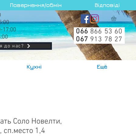
Повернення/обмін
Відповіді
0
5:00
0-17:00
066
866 53 60
6:00
067
913 78 27
я до нас?
Кухні
Ещё
ать Соло Новелти,
 сп.место 1,4