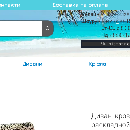
онтакти
Доставка та оплата
Онлайн
с 8:00-23:0
Шоурум Пн
с 8:30-1
Вт-СБ
с 8:3
Нд
- 8:30-1
Як дістатис
Дивани
Крісла
Диван-кров
раскладной,