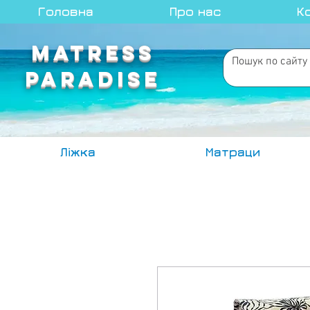
Головна
Про нас
К
MATRESS
PARADISE
Ліжка
Матраци