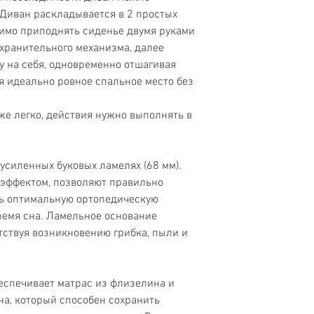
 Диван раскладывается в 2 простых
Ниша для белья
димо приподнять сиденье двумя руками
хранительного механизма, далее
Гарантия
у на себя, одновременно отшагивая
ся идеально ровное спальное место без
Страна
же легко, действия нужно выполнять в
.
усиленных буковых ламелях (68 мм).
эффектом, позволяют правильно
ть оптимальную ортопедическую
ремя сна. Ламельное основание
тствуя возникновению грибка, пыли и
еспечивает матрас из флизелина и
а, который способен сохранить