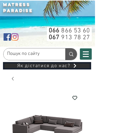
MATRESS
PARADISE
066
866 53 60
067
913 78 27
Як дістатися до нас?