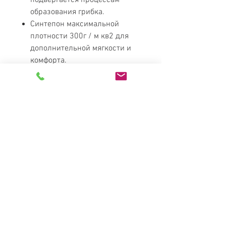
подвергается процессам
образования грибка.
Синтепон максимальной
плотности 300г / м кв2 для
дополнительной мягкости и
комфорта.
Габариты дивана Отиум:
Ширина 347 см;
Глубина 265 см;
Высота 62 см;
MATRESS
PARADISE
Найкращі меблі в Україні за