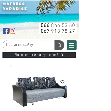
MATRESS
PARADISE
066
866 53 60
067
913 78 27
Як дістатися до нас?