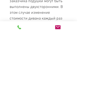
заказчика подушки могут быть
выполнены двухсторонними. В
этом случае изменение
стоимости дивана каждый раз
оговаривается отдельно.
Общие моменты:
Под сидением
расположен контейнер для
постельного белья из
ламинированного ДСП, низ –
белое ДВП. В разложенном
состоянии у дивана имеется
задняя спинка. Тип и цвет
тканей не ограничен, цена
дивана зависит от выбранной
категории тканей.