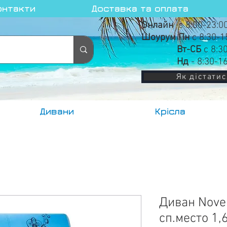
онтакти
Доставка та оплата
Онлайн
с 8:00-23:0
Шоурум Пн
с 8:30-1
Вт-СБ
с 8:3
Нд
- 8:30-1
Як дістатис
Дивани
Крісла
Диван Novel
сп.место 1,