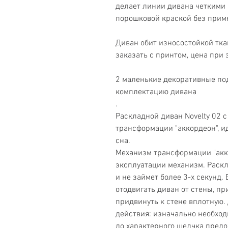
делает линии дивана четкими
порошковой краской без прим
Диван обит износостойкой тк
заказать с принтом, цена при 
2 маленькие декоративные под
комплектацию дивана
.
Раскладной диван Novelty 02 
трансформации "аккордеон", и
сна.
Механизм трансформации "акк
эксплуатации механизм. Раскл
и не займет более 3-х секунд.
отодвигать диван от стены, п
придвинуть к стене вплотную.
действия: изначально необхо
до характерного щелчка предо