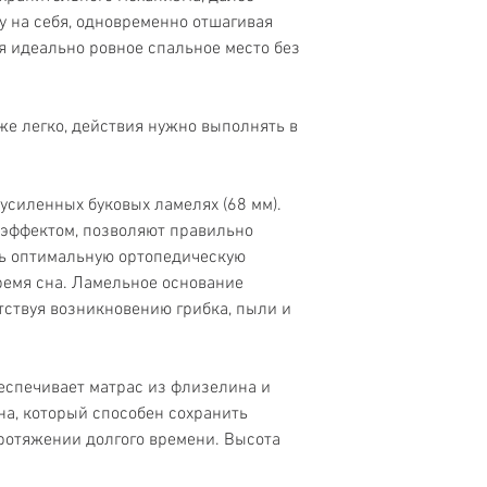
Ниша для белья
у на себя, одновременно отшагивая
ся идеально ровное спальное место без
Гарантия
Страна
же легко, действия нужно выполнять в
.
усиленных буковых ламелях (68 мм).
эффектом, позволяют правильно
ть оптимальную ортопедическую
ремя сна. Ламельное основание
тствуя возникновению грибка, пыли и
еспечивает матрас из флизелина и
а, который способен сохранить
протяжении долгого времени. Высота