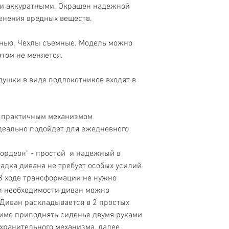
 и аккуратными. Окрашен надежной
енения вредных веществ.
Механизм
анью. Чехлы съемные. Модель можно
этом не меняется.
Мест для сидения
ушки в виде подлокотников входят в
Бренд
Высота
с практичным механизмом
Высота посадки
деально подойдет для ежедневного
Наполнение
ордеон" - простой и надежный в
адка дивана не требует особых усилий
Каркас
 В ходе трансформации не нужно
Подлокотники
ри необходимости диван можно
 Диван раскладывается в 2 простых
Наличие подушек
димо приподнять сиденье двумя руками
хранительного механизма, далее