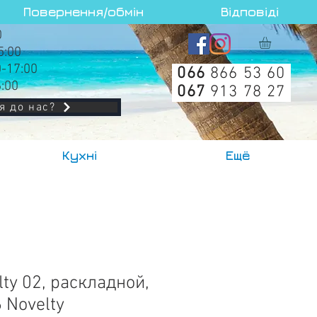
Повернення/обмін
Відповіді
0
5:00
0-17:00
066
866 53 60
6:00
067
913 78 27
я до нас?
Кухні
Ещё
ty 02, раскладной,
6 Novelty