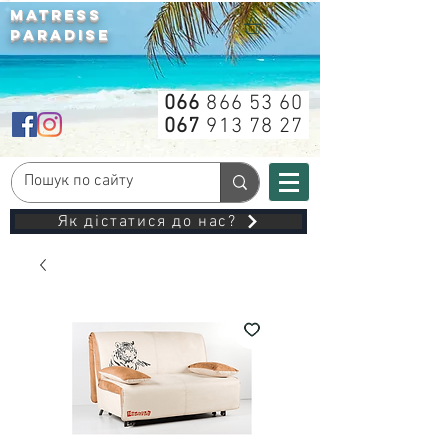
MATRESS
PARADISE
066
866 53 60
067
913 78 27
Як дістатися до нас?