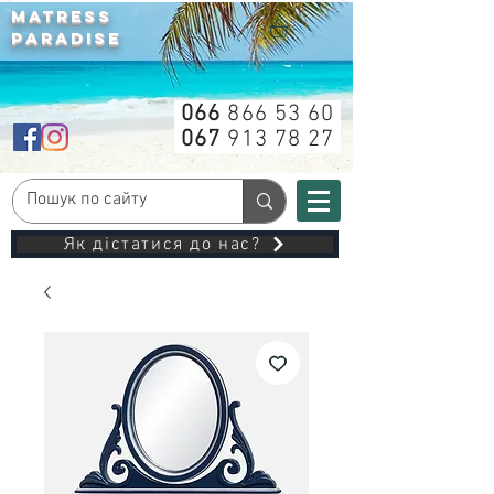
MATRESS
PARADISE
066
866 53 60
067
913 78 27
Як дістатися до нас?