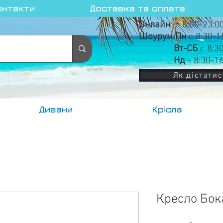
онтакти
Доставка та оплата
Онлайн
с 8:00-23:0
Шоурум Пн
с 8:30-1
Вт-СБ
с 8:3
Нд
- 8:30-1
Як дістатис
Дивани
Крісла
Кресло Бок