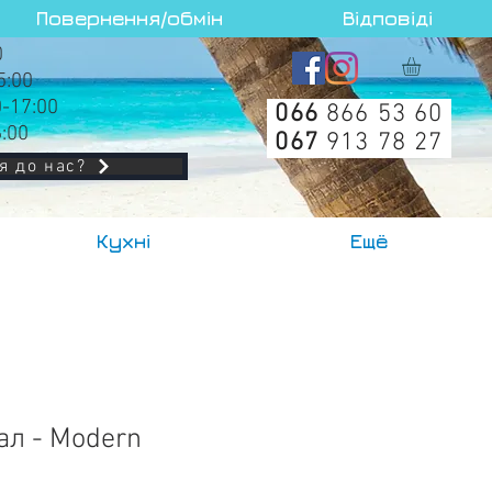
Повернення/обмін
Відповіді
0
5:00
0-17:00
066
866 53 60
6:00
067
913 78 27
я до нас?
Кухні
Ещё
ал - Modern