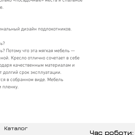
только «посадочные» места и спальное
е.
инальный дизайн подлокотников.
ль?
ль? Потому что эта мягкая мебель —
ной. Кресло отлично сочетает в себе
годаря качественным материалам и
т долгий срок эксплуатации.
ся в собранном виде. Мебель
и пленку.
Каталог
Час роботи: