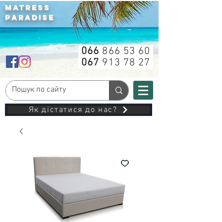
MATRESS
PARADISE
066
866 53 60
067
913 78 27
Як дістатися до нас?