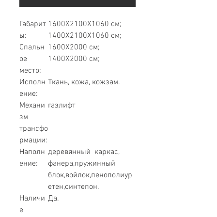
Габарит
1600Х2100Х1060 см;
ы:
1400Х2100Х1060 см;
Спальн
1600Х2000 см;
ое
1400Х2000 см;
место:
Исполн
Ткань, кожа, кожзам.
ение:
Механи
газлифт
зм
трансфо
рмации:
Наполн
деревянный каркас,
ение:
фанера,пружинный
блок,войлок,пенополиур
етен,синтепон.
Наличи
Да.
е