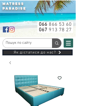
MATRESS
PARADISE
066
866 53 60
067
913 78 27
Як дістатися до нас?