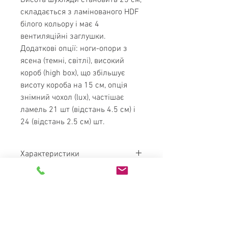
Висота шухляди становить 25 см,
складається з ламінованого HDF
білого кольору і має 4
вентиляційні заглушки.
Додаткові опції: ноги-опори з
ясена (темні, світлі), високий
короб (high box), що збільшує
висоту короба на 15 см, опція
знімний чохол (lux), частішає
ламель 21 шт (відстань 4.5 см) і
24 (відстань 2.5 см) шт.
Характеристики
Висота узголів'я, мм1020Габарити,
мм(1490/1700/1910/2120)х2170х1020До
датковоДно короба з HDF з 4
вентиляційними заглушками.
Шухляда для білизни - біла
MATRESS
ламінована. Глибина шухляди - 25