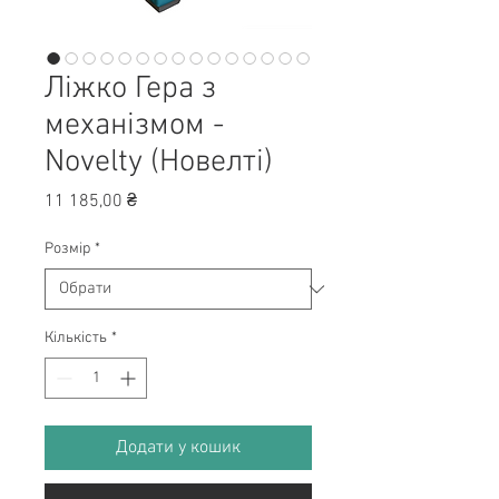
Ліжко Гера з
механізмом -
Novelty (Новелті)
Ціна
11 185,00 ₴
Розмір
*
Кількість
*
Додати у кошик