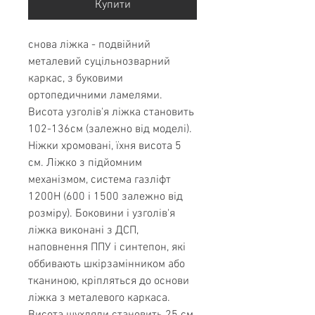
Купити
снова ліжка - подвійний
металевий суцільнозварний
каркас, з буковими
ортопедичними ламелями.
Висота узголів'я ліжка становить
102-136см (залежно від моделі).
Ніжки хромовані, їхня висота 5
см. Ліжко з підйомним
механізмом, система газліфт
1200Н (600 і 1500 залежно від
розміру). Боковини і узголів'я
ліжка виконані з ДСП,
наповнення ППУ і синтепон, які
оббивають шкірзамінником або
тканиною, кріпляться до основи
ліжка з металевого каркаса.