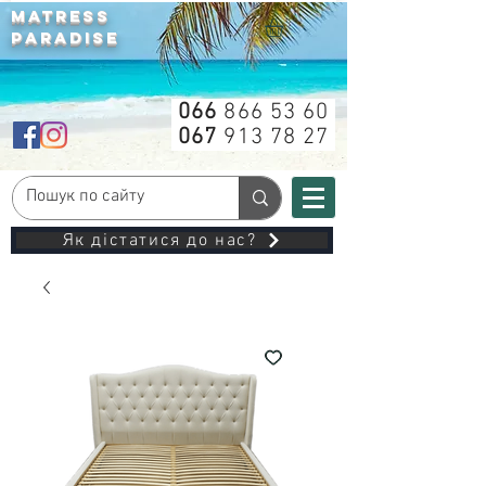
MATRESS
PARADISE
066
866 53 60
067
913 78 27
Як дістатися до нас?