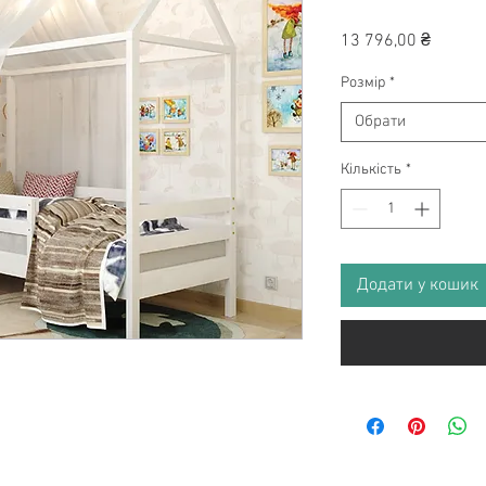
Ціна
13 796,00 ₴
Розмір
*
Обрати
Кількість
*
Додати у кошик