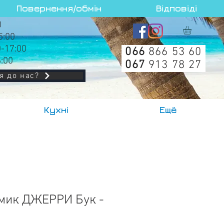
Повернення/обмін
Відповіді
0
5:00
0-17:00
066
866 53 60
6:00
067
913 78 27
я до нас?
Кухні
Ещё
мик ДЖЕРРИ Бук -