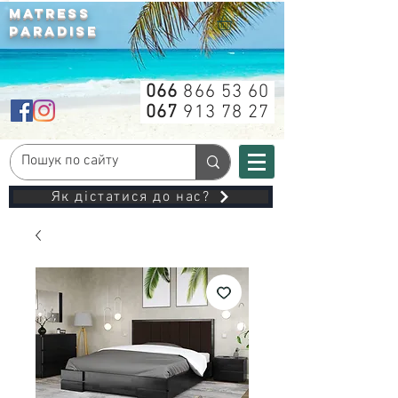
MATRESS
PARADISE
066
866 53 60
067
913 78 27
Як дістатися до нас?