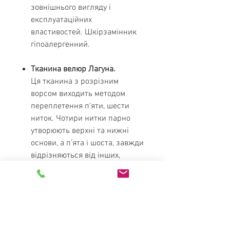
зовнішнього вигляду і
експлуатаційних
властивостей. Шкірзамінник
гіпоалергенний.
Тканина велюр Лагуна.
Ця тканина з розрізним
ворсом виходить методом
переплетення п’яти, шести
ниток. Чотири нитки парно
утворюють верхні та нижні
основи, а п’ята і шоста, завжди
відрізняються від інших,
своєю бархатністю формують
ворс. Після цього тканина
ріжеться між двома основами,
відокремлює їх один від
одного.