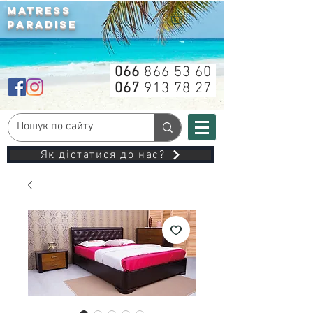
MATRESS
PARADISE
066
866 53 60
067
913 78 27
Як дістатися до нас?