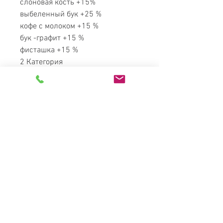
слоновая кость +15%
выбеленный бук +25 %
кофе с молоком +15 %
бук -графит +15 %
фисташка +15 %
2 Категория
Выбеленный дуб +40 %
Графит дуб +40 %
Характеристики
Материал
Бук (массив), МДФ
(шпон бук и дуб),
ППУ, экокожа
Покрытие
Лак (Италия)
MATRESS
PARADISE
Основа под
Ортопедические
матрас
ламели
Найкращі меблі в Україні за