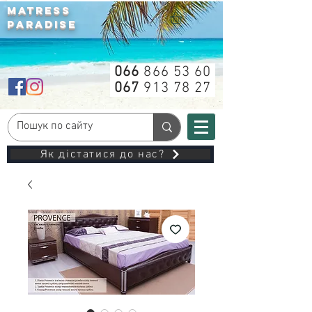
MATRESS
PARADISE
066
866 53 60
067
913 78 27
Як дістатися до нас?