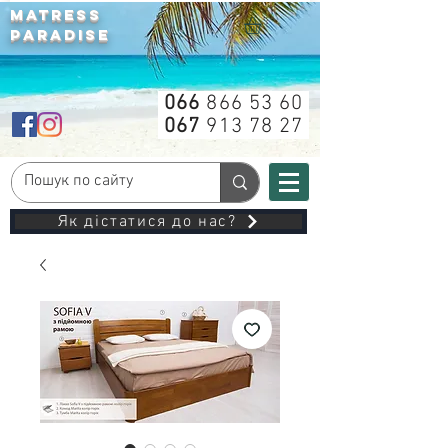
MATRESS
PARADISE
066
866 53 60
067
913 78 27
Як дістатися до нас?