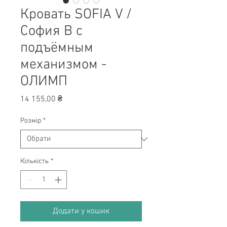
Кровать SOFIA V /
София В с
подъёмным
механизмом -
ОЛИМП
Ціна
14 155,00 ₴
Розмір
*
Кількість
*
Додати у кошик