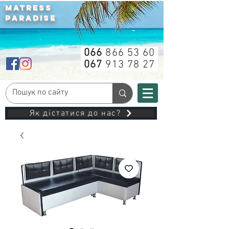
MATRESS
PARADISE
066
866 53 60
067
913 78 27
Як дістатися до нас?