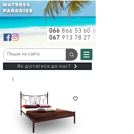
MATRESS
PARADISE
066
866 53 60
067
913 78 27
Як дістатися до нас?