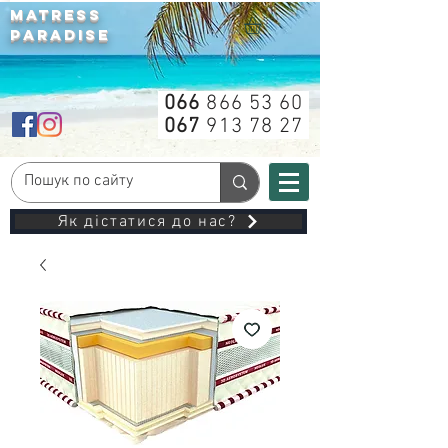
MATRESS
PARADISE
066
866 53 60
067
913 78 27
Як дістатися до нас?