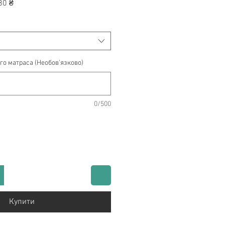
на
За
80 ₴
розпродажем
о матраса (Необов'язково)
0/500
Купити