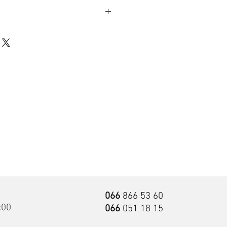
независимые пружины
средний
120 кг
18 см
18 месяцев
Notte
ффект
Да
ый
Да
066
866 53 60
:00
Да
066
051 18 15