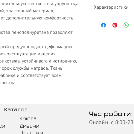
лнительную жесткость и упругость,а
Характеристики
ий, эластичный материал,
ает дополнительную комфортность
Тип
ства пенополиуретана позволяют
Жесткость
торый предупреждает деформацию
Нагрузка
рок эксплуатации изделия.
Высота матраса
рикотажа, устойчивого к истиранию,
т срок службы матраса. Ткань
Гарантия
фабрике и соответствует всем
чества.
Бренд
Ортопедический э
Каталог
Экологически чист
Час роботи:
Крісла
Онлайн с 8:00-23
Двусторонний
си
Дивани
Подушки