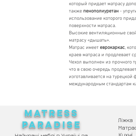
который придает матрасу допо
также
пенополиуретан
- упруг
использование которого прид
поверхности матраса.
Высокие вентиляционные свой
матрасу «дышать».
Матрас имеет
еврокаркас
, ко
краев матраса и продлевает с
Чехол выполнен из прочного т
что в свою очередь продлевае
изготавливается на турецкой 
международным стандартам ка
MATRESS
Ліжка
PARADISE
Матра
Кухні
Найкращі меблі в Україні за