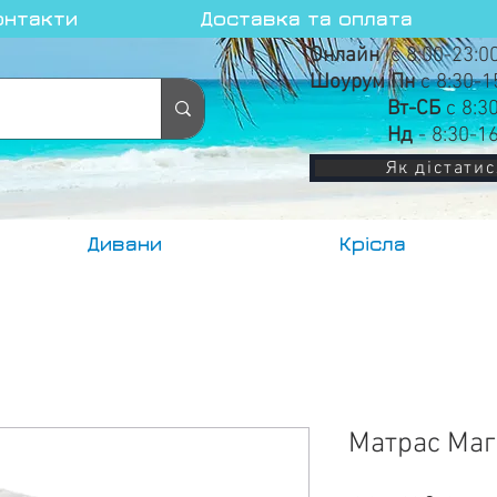
онтакти
Доставка та оплата
Онлайн
с 8:00-23:0
Шоурум Пн
с 8:30-1
Вт-СБ
с 8:3
Нд
- 8:30-1
Як дістатис
Дивани
Крісла
Матрас Маг