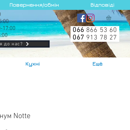
Повернення/обмін
Відповіді
0
5:00
0-17:00
066
866 53 60
6:00
067
913 78 27
я до нас?
Кухні
Ещё
нум Notte