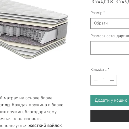
Звичай
 3 944,00 ₴ 
3 746,
ціна
Розмір
*
Обрати
Размер нестандартног
Кількість
*
й матрас на основе блока
Додати у кошик
pring
. Каждая пружина в блоке
них пружин, благодаря чему
ечная эластичность.
 используются
жесткий войлок
,