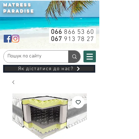
MATRESS
PARADISE
066
866 53 60
067
913 78 27
Як дістатися до нас?