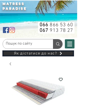
MATRESS
PARADISE
066
866 53 60
067
913 78 27
Як дістатися до нас?