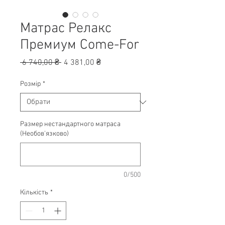
Матрас Релакс
Премиум Come-For
Звичайна
За
 6 740,00 ₴ 
4 381,00 ₴
ціна
розпродажем
Розмір
*
Размер нестандартного матраса
(Необов'язково)
0/500
Кількість
*