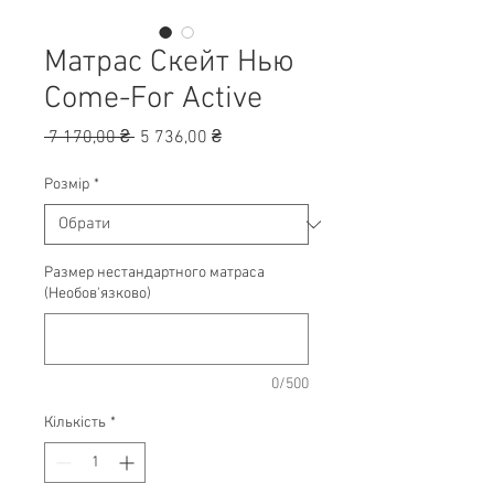
Матрас Скейт Нью
Come-For Active
Звичайна
За
 7 170,00 ₴ 
5 736,00 ₴
ціна
розпродажем
Розмір
*
Размер нестандартного матраса
(Необов'язково)
0/500
Кількість
*