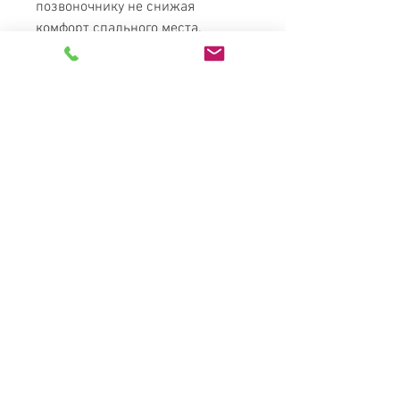
позвоночнику не снижая
комфорт спального места.
Благодаря своим свойствам
обеспечивает поддержку
позвоночнику не снижая
комфорт спального места.
Soft Foam - это мягкий пенный
материал высокой плотности.
Применяется для придания
спальному месту
дополнительного комфорта. В
сочетании с другими
материалами повышает
анатомичность матраса.
Гарантия 3 года