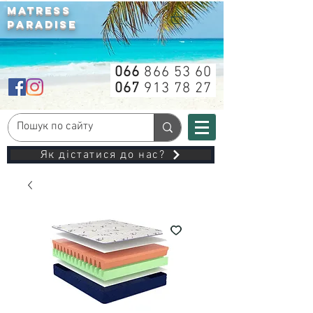
MATRESS
PARADISE
066
866 53 60
067
913 78 27
Як дістатися до нас?