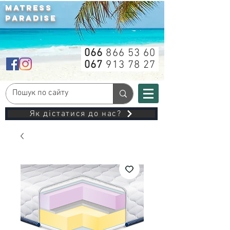
MATRESS
PARADISE
066
866 53 60
067
913 78 27
Як дістатися до нас?