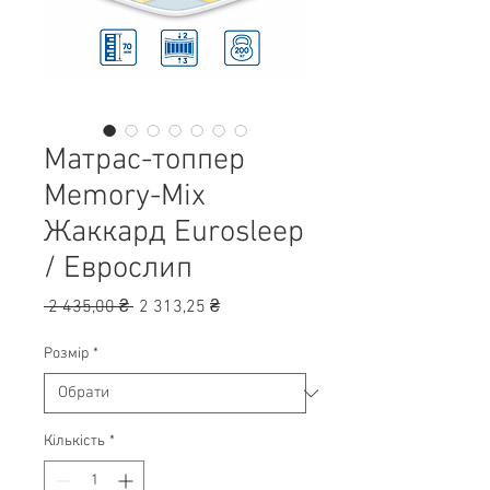
Матрас-топпер
Memory-Mix
Жаккард Eurosleep
/ Еврослип
Звичайна
За
 2 435,00 ₴ 
2 313,25 ₴
ціна
розпродажем
Розмір
*
Кількість
*