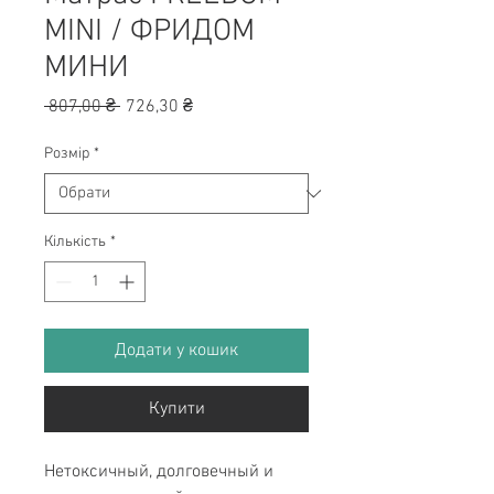
MINI / ФРИДОМ
МИНИ
Звичайна
За
 807,00 ₴ 
726,30 ₴
ціна
розпродажем
Розмір
*
Кількість
*
Додати у кошик
Купити
Нетоксичный, долговечный и