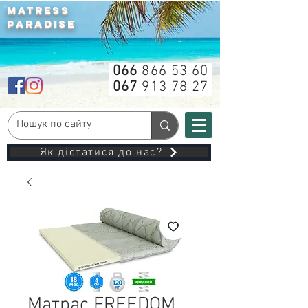
MATRESS
PARADISE
066
866 53 60
067
913 78 27
Як дістатися до нас?
Матрас FREEDOM