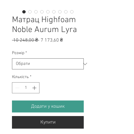
Матрац Highfoam
Noble Aurum Lyra
Звичайна
За
 10 248,00 ₴ 
7 173,60 ₴
ціна
розпродажем
Розмір
*
Кількість
*
Додати у кошик
Купити