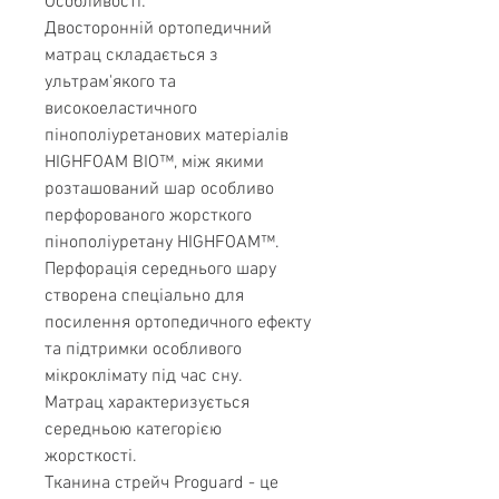
Особливості:
Двосторонній ортопедичний
матрац складається з
ультрам'якого та
високоеластичного
пінополіуретанових матеріалів
HIGHFOAM BIO™, між якими
розташований шар особливо
перфорованого жорсткого
пінополіуретану HIGHFOAM™.
Перфорація середнього шару
створена спеціально для
посилення ортопедичного ефекту
та підтримки особливого
мікроклімату під час сну.
Матрац характеризується
середньою категорією
жорсткості.
Тканина стрейч Proguard - це