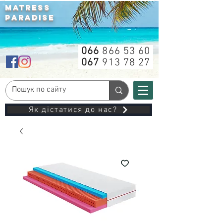
MATRESS
PARADISE
066
866 53 60
067
913 78 27
Як дістатися до нас?