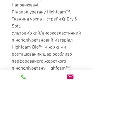
Наповнювачі:
Пінополіуретану Highfoam™.
Тканина чохла – стрейч Q-Dry &
Soft.
Ультрам'який/високоеластичний
пінополіуретановий матеріал
Highfoam Bio™, між якими
розташований шар особливо
перфорованого жорсткого
пінополіуретану Highfoam™.
Стрейчева тканина Q-Dry & Soft
змінить ваше уявлення про
матрацні тканини за рахунок
неперевершеної якості та
ідеального комфорту.
* Забарвлення тканини чохла
матраца може бути змінена на
розсуд заводу виробника.