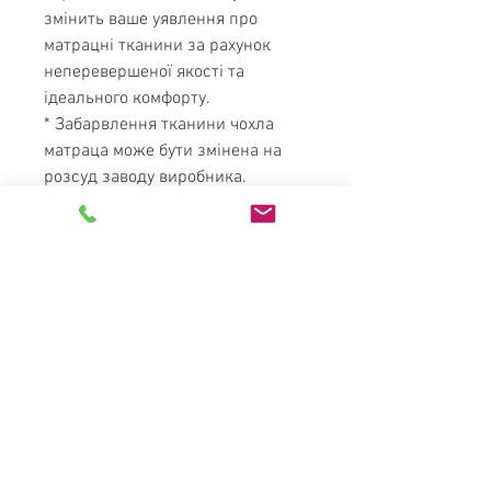
змінить ваше уявлення про
матрацні тканини за рахунок
неперевершеної якості та
ідеального комфорту.
* Забарвлення тканини чохла
матраца може бути змінена на
розсуд заводу виробника.
Виробник: Україна
Офіційна гарантія: 60 місяців
Експлуатаційний термін: 12 років
Додатково можна придбати:
наматрацники, подушки.
Нестандартний розмір
прораховується індивідуально
нашими менеджерами