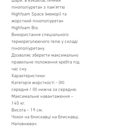
шари: в'язкоеластичний
пінополіуретан з пам'яттю
Highfoam Space (меморі) та
жорсткий пінополіуретан
Highfoam Bio.
Використання спеціального
терморегулюючого гелю у складі
пінополіуретану.
Дозволяє зберегти максимально
правильне положення хребта під
час сну.
Характеристики:
Категорія жорсткості - (III)
середня / (II) нижча за середню.
Максимальне навантаження –
140 кг.
Висота – 19 см.
Чохол на блискавці на блискавці.
Наповнювач: