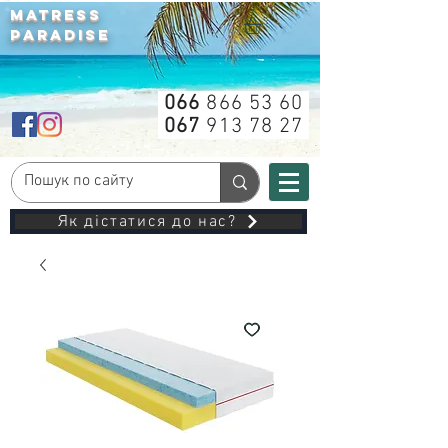
MATRESS
PARADISE
066
866 53 60
067
913 78 27
Як дістатися до нас?