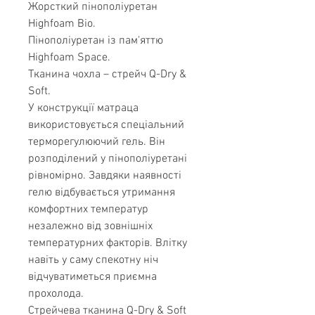
Жорсткий пінополіуретан
Highfoam Bio.
Пінополіуретан із пам'яттю
Highfoam Space.
Тканина чохла – стрейч Q-Dry &
Soft.
У конструкції матраца
використовується спеціальний
терморегулюючий гель. Він
розподілений у пінополіуретані
рівномірно. Завдяки наявності
гелю відбувається утримання
комфортних температур
незалежно від зовнішніх
температурних факторів. Влітку
навіть у саму спекотну ніч
відчуватиметься приємна
прохолода.
Стрейчева тканина Q-Dry & Soft