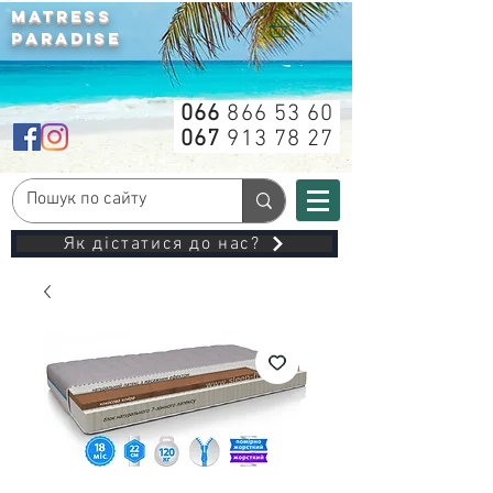
MATRESS
PARADISE
066
866 53 60
067
913 78 27
Як дістатися до нас?