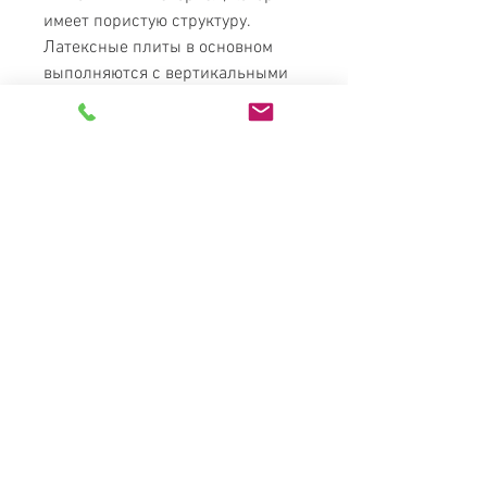
имеет пористую структуру.
Латексные плиты в основном
выполняются с вертикальными
отверстиями, которые позволяют
отводить влагу и вентилировать
спальное место. Различный
диаметр отверстий по длине
плиты используют для создания
зон упругости. Зонирование
производится с целью
распределения веса по площади
матраса и уменьшения давления
на отдельные части тела.
Главное преимущество
натурального латекса – его
структура со временем
практически не дает усадки, а
значит долгое время будет