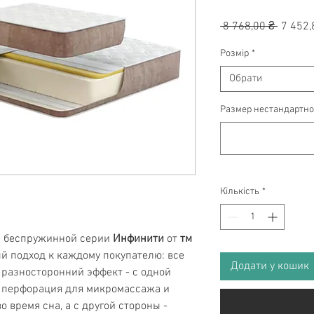
Звичай
 8 768,00 ₴ 
7 452,
ціна
Розмір
*
Обрати
Размер нестандартног
Кількість
*
й беспружинной серии
Инфинити
от
тм
й подход к каждому покупателю: все
Додати у кошик
разносторонний эффект - с одной
 перфорация для микромассажа и
 время сна, а с другой стороны -