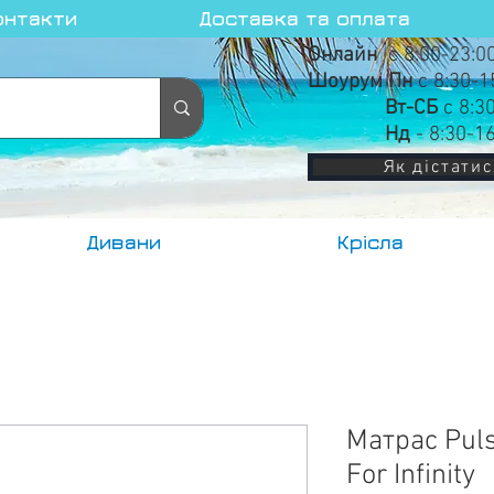
онтакти
Доставка та оплата
Онлайн
с 8:00-23:0
Шоурум Пн
с 8:30-1
Вт-СБ
с 8:3
Нд
- 8:30-1
Як дістатис
Дивани
Крісла
Матрас Pul
For Infinity