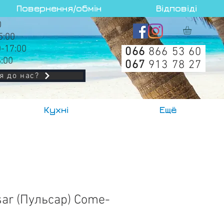
Повернення/обмін
Відповіді
0
5:00
0-17:00
066
866 53 60
6:00
067
913 78 27
я до нас?
Кухні
Ещё
sar (Пульсар) Come-