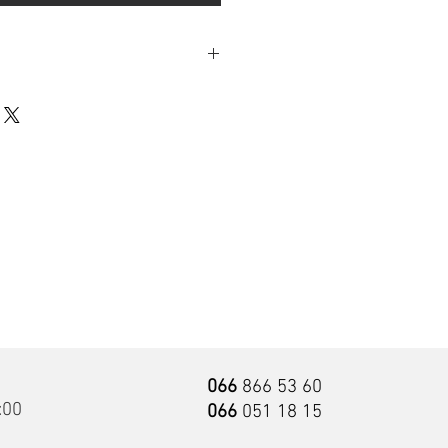
без пружин
средний
120 кг
18 см
18 месяцев
Come-For Infinity
ффект
Да
066
866 53 60
фект
Да
:00
066
051 18 15
Да