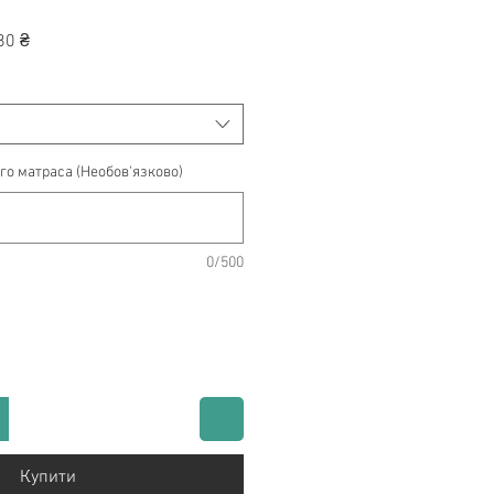
на
За
80 ₴
розпродажем
о матраса (Необов'язково)
0/500
Купити