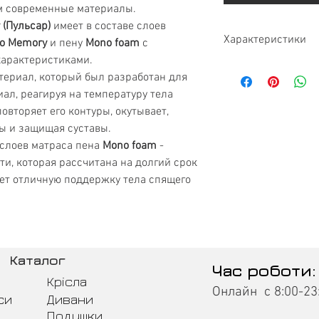
м современные материалы.
r (Пульсар)
имеет в составе слоев
Характеристики
co Memory
и пену
Mono foam
с
арактеристиками.
Тип
териал, который был разработан для
ал, реагируя на температуру тела
Жесткость
повторяет его контуры, окутывает,
ды и защищая суставы.
Нагрузка
 слоев матраса пена
Mono foam
-
ти, которая рассчитана на долгий срок
Высота матраса
ет отличную поддержку тела спящего
Гарантия
Бренд
Ортопедический э
Каталог
Час роботи:
Крісла
Анатомический эф
Онлайн с 8:00-23
си
Дивани
Подушки
Двусторонний