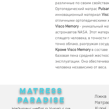
различные по своим свойства
Ортопедический матрас
Pulsa
инновационный материал
Vis
отличными ортопедическими х
Visco Memory
- уникальный ма
астронавтов NASA. Этот матери
спящего человека, в точности 
точно облако, разгружая сосу
Кроме Visco Memory
в составе
базовая пена средней жесткос
эксплуатации. Она обеспечива
человека независимо от веса.
MATRESS
Ліжка
PARADISE
Матра
Кухні
Найкращі меблі в Україні за