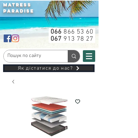
MATRESS
PARADISE
066
866 53 60
067
913 78 27
Як дістатися до нас?