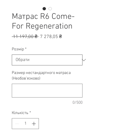
Матрас R6 Come-
For Regeneration
Звичайна
За
 11 197,00 ₴ 
7 278,05 ₴
ціна
розпродажем
Розмір
*
Размер нестандартного матраса
(Необов'язково)
0/500
Кількість
*