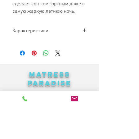
сделает сон комфортным даже в
самую жаркую летнюю ночь.
Характеристики
Производитель - Sleep&Fly
Наполнение одеяла - Синтепон
Чехол одеяла - Микрофибра
MATRESS
PARADISE
Найкращі меблі в Україні за
доступними цінами
Каталог
Ліжка
Дивани