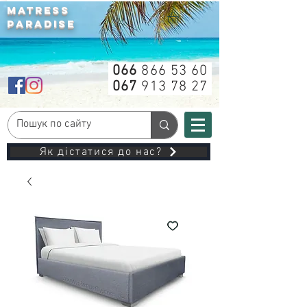
MATRESS
PARADISE
066
866 53 60
067
913 78 27
Як дістатися до нас?