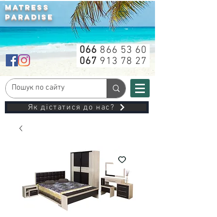
MATRESS
PARADISE
066
866 53 60
067
913 78 27
Як дістатися до нас?