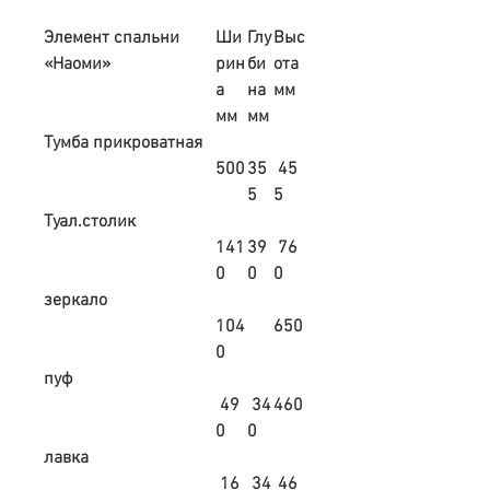
Элемент спальни
Ши
Глу
Выс
«Наоми»
рин
би
ота
а
на
мм
мм
мм
Тумба прикроватная
500
35
45
5
5
Туал.столик
141
39
76
0
0
0
зеркало
104
650
0
пуф
49
34
460
0
0
лавка
16
34
46