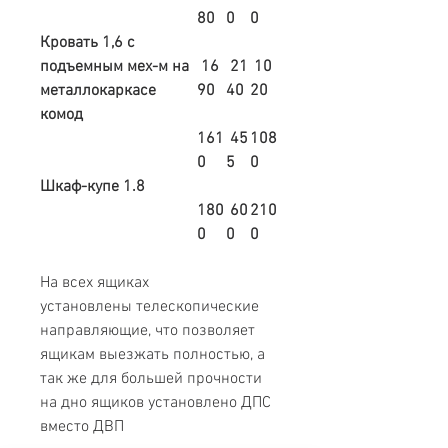
80
0
0
Кровать 1,6 с
подъемным мех-м на
16
21
10
металлокаркасе
90
40
20
комод
161
45
108
0
5
0
Шкаф-купе 1.8
180
60
210
0
0
0
На всех ящиках
установлены телескопические
направляющие, что позволяет
ящикам выезжать полностью, а
так же для большей прочности
на дно ящиков установлено ДПС
вместо ДВП