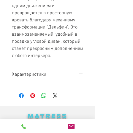
одним движением и
превращается в просторную
кровать благодаря механизму
трансформации "Дельфин". Это
взаимозаменяемый, удобный в
посадке угловой диван, который
станет прекрасным дополнением
любого интерьера.
Характеристики
Габариты:
2450х1750х850
Спальное
1300х1950х450
место:
MATRESS
Исполнение:
Ткань, кожа,
PARADISE
кожзам.