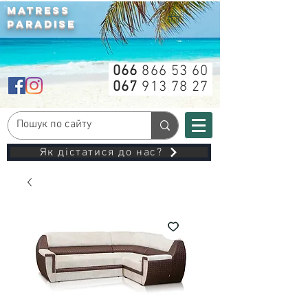
MATRESS
PARADISE
066
866 53 60
067
913 78 27
Як дістатися до нас?