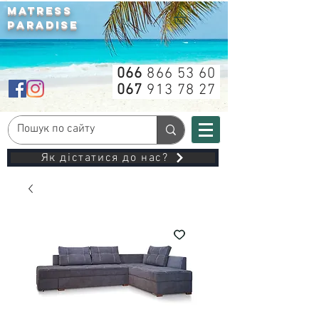
MATRESS
PARADISE
066
866 53 60
067
913 78 27
Як дістатися до нас?