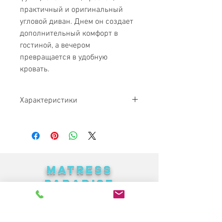
практичный и оригинальный
угловой диван. Днем он создает
дополнительный комфорт в
гостиной, а вечером
превращается в удобную
кровать.
Характеристики
Габариты:
2950х2150 см
Спальное
1600х1950 см
место:
MATRESS
Исполнение:
Ткань, кожа, кожзам.
PARADISE
Механизм
Поворотный.
Найкращі меблі в Україні за
трансформации:
доступними цінами