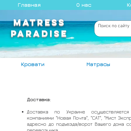
Главная
О нас
К
MATRESS
PARADISE
Кровати
Матрасы
Доставка:
Доставка по Украине осуществляется
компаниями "Новая Почта", "САТ", "Мист Эксп
адресно до подъезда/ворот Вашего дома с
перевозчика.