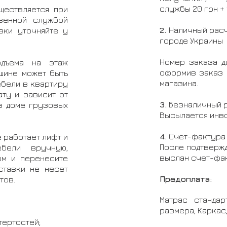
службы 20 грн +
ществляется при
венной службой
2.
Наличный расч
вки уточняйте у
городе Украины
Номер заказа д
дъема на этаж
оформив заказ 
шине может быть
магазина.
ебели в квартиру
ту и зависит от
3.
Безналичный ра
 в доме грузовых
Высылается инво
4.
Счет-фактура 
е работает лифт и
После подтвержд
бели вручную,
выслан счет-фак
ом и перенесите
ставки не несет
Предоплата:
тов.
Матрас стандар
размера, Каркас,
тертостей;