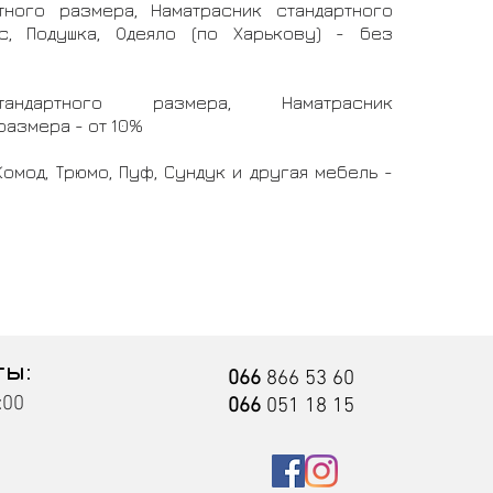
тного размера, Наматрасник стандартного
с, Подушка, Одеяло (по Харькову) - без
андартного размера, Наматрасник
размера - от 10%
Комод, Трюмо, Пуф, Сундук и другая мебель -
ты:
066
866 53 60
:00
066
051 18 15