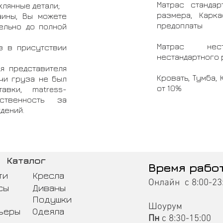
Матрас стандар
клянные детали;
размера, Карка
аины, Вы можете
предоплаты
ельно до полной
Матрас нест
з в присутствии
нестандартного 
я представителя
Кровать, Тумба, 
ачи груза не был
от 10%
ставки,
matress-
ственность за
дений.
Каталог
Время рабо
ти
Кресла
Онлайн с 8:00-23
сы
Диваны
Подушки
Шоурум
ьеры
Одеяла
Пн
с 8:30-15:00