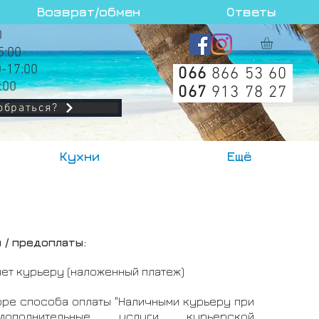
Возврат/обмен
Ответы
0
5:00
0-17:00
066
866 53 60
:00
067
913 78 27
обраться?
Кухни
Ещё
 / предоплаты:
ет курьеру (наложенный платеж)
ре способа оплаты "Наличными курьеру при
 дополнительные услуги курьерской