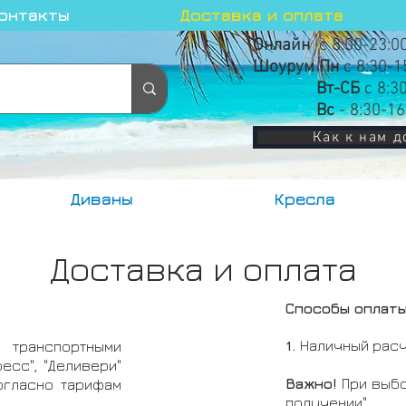
онтакты
Доставка и оплата
Онлайн
с 8:00-23:0
Шоурум Пн
с 8:30-1
Вт-СБ
с 8:3
Вс
- 8:30-16
Как к нам д
Диваны
Кресла
Доставка и оплата
Способы оплаты
1.
Наличный расч
 транспортными
ресс", "Деливери"
Важно!
При выбо
огласно тарифам
получении",