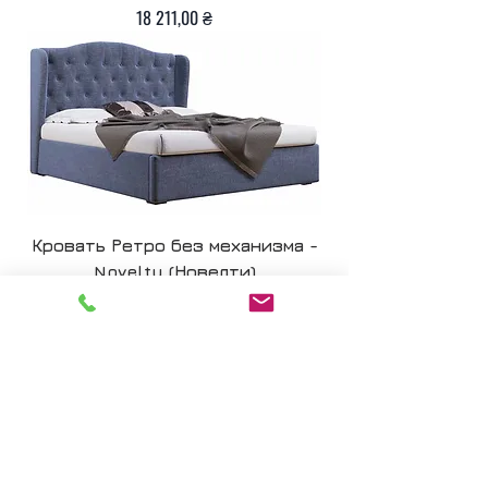
Цена
18 211,00 ₴
Кровать Ретро без механизма -
Novelty (Новелти)
Цена
11 925,00 ₴