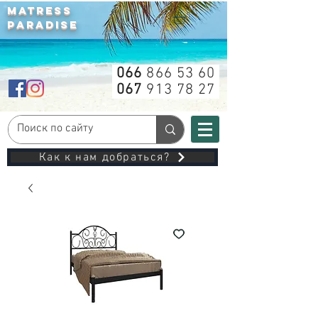
MATRESS
PARADISE
066
866 53 60
067
913 78 27
Как к нам добраться?