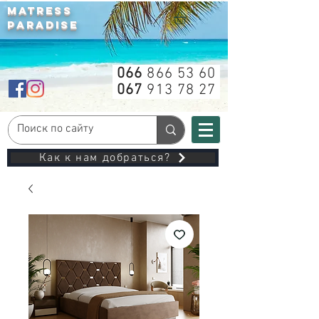
MATRESS
PARADISE
066
866 53 60
067
913 78 27
Как к нам добраться?