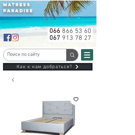
MATRESS
PARADISE
066
866 53 60
067
913 78 27
Как к нам добраться?