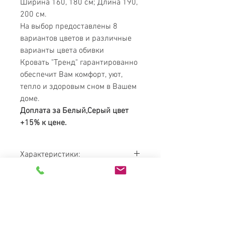
Ширина 160, 180 см; Длина 190,
200 см.
На выбор предоставлены 8
вариантов цветов и различные
варианты цвета обивки
Кровать "Тренд" гарантированно
обеспечит Вам комфорт, уют,
тепло и здоровым сном в Вашем
доме.
Доплата за Белый,Серый цвет
+15% к цене.
Характеристики:
Довжина:
+ 14 см до довжини
спального місця
Ширина:
+9 см до ширини
спального місця
MATRESS