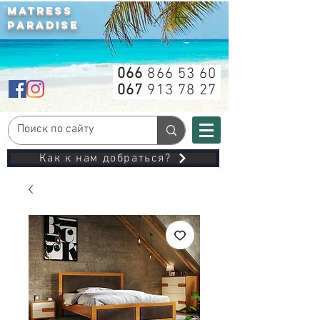
MATRESS
PARADISE
066
866 53 60
067
913 78 27
Как к нам добраться?