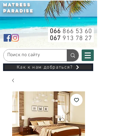
MATRESS
PARADISE
066
866 53 60
067
913 78 27
Как к нам добраться?