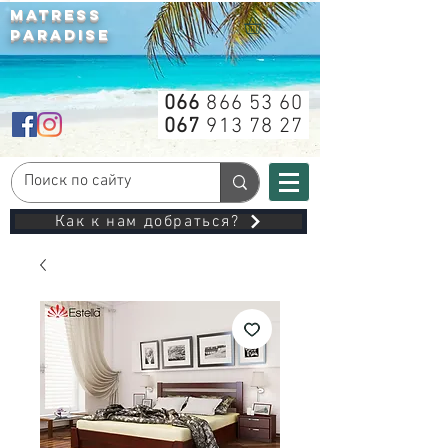
MATRESS
PARADISE
066
866 53 60
067
913 78 27
Как к нам добраться?