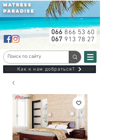
MATRESS
PARADISE
066
866 53 60
067
913 78 27
Как к нам добраться?