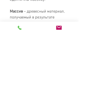
Массив
– древесный материал,
получаемый в результате
склеивания только по ширине
длинных брусков. Обратите
внимание на то, что массив не
является цельным куском
дерева. Массив по цене – чуть
дороже щита, это обусловлено
лишь особенностями
технологического процесса
обработки.
Характеристики
Размер
Вес
Объем
120x200
40 кг
0.15 м3